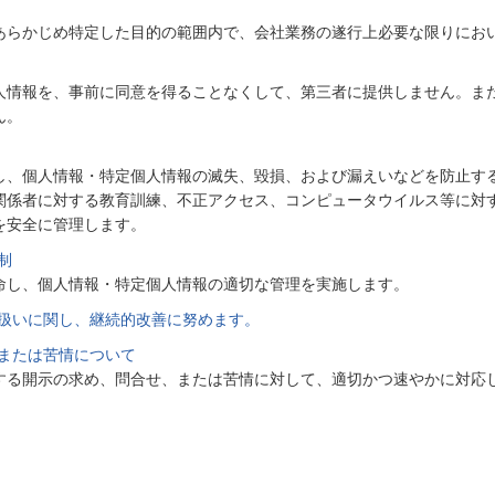
あらかじめ特定した目的の範囲内で、会社業務の遂行上必要な限りにお
人情報を、事前に同意を得ることなくして、第三者に提供しません。ま
ん。
し、個人情報・特定個人情報の滅失、毀損、および漏えいなどを防止す
関係者に対する教育訓練、不正アクセス、コンピュータウイルス等に対
を安全に管理します。
制
命し、個人情報・特定個人情報の適切な管理を実施します。
扱いに関し、継続的改善に努めます。
または苦情について
する開示の求め、問合せ、または苦情に対して、適切かつ速やかに対応